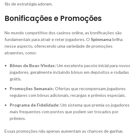
fãs de estratégia adoram.
Bonificações e Promoções
No mundo competitivo dos casinos online, as bonificações são
fundamentais para atrair e reter jogadores. O
Spinmama
brilha
nesse aspecto, oferecendo uma variedade de promoções
atraentes, como:
Bônus de Boas-Vindas:
Um excelente pacote inicial para novos
jogadores, geralmente incluindo bônus em depósitos e rodadas
grátis.
Promoções Semanais:
Ofertas que recompensam jogadores
regulares com bônus adicionais, recargas e prêmios especiais.
Programa de Fidelidade:
Um sistema que premia os jogadores
mais frequentes com pontos que podem ser trocados por
prêmios.
Essas promoções não apenas aumentam as chances de ganhar,