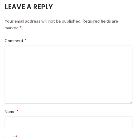
LEAVE A REPLY
Your email address will not be published.
Required fields are
*
marked
*
Comment
*
Name
*