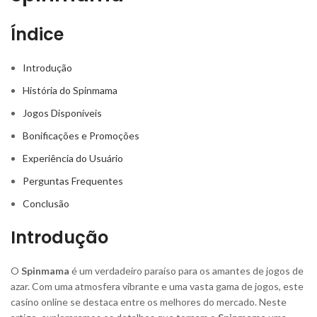
Índice
Introdução
História do Spinmama
Jogos Disponíveis
Bonificações e Promoções
Experiência do Usuário
Perguntas Frequentes
Conclusão
Introdução
O
Spinmama
é um verdadeiro paraíso para os amantes de jogos de
azar. Com uma atmosfera vibrante e uma vasta gama de jogos, este
casino online se destaca entre os melhores do mercado. Neste