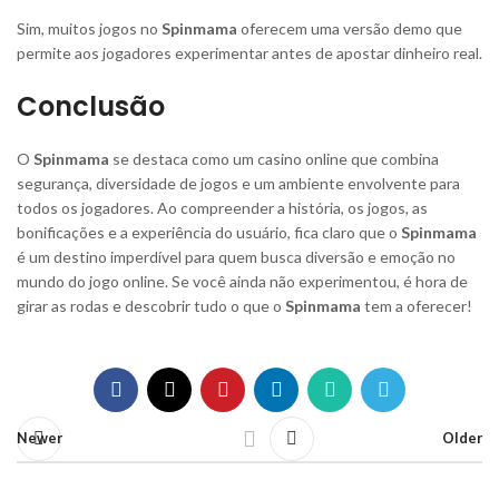
Sim, muitos jogos no
Spinmama
oferecem uma versão demo que
permite aos jogadores experimentar antes de apostar dinheiro real.
Conclusão
O
Spinmama
se destaca como um casino online que combina
segurança, diversidade de jogos e um ambiente envolvente para
todos os jogadores. Ao compreender a história, os jogos, as
bonificações e a experiência do usuário, fica claro que o
Spinmama
é um destino imperdível para quem busca diversão e emoção no
mundo do jogo online. Se você ainda não experimentou, é hora de
girar as rodas e descobrir tudo o que o
Spinmama
tem a oferecer!
Newer
Older