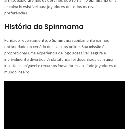
artigo, exploraremos os detalhes que tornam o
Spinmama
uma
escolha irresistível para jogadores de todos os níveis e
preferências.
História do Spinmama
Fundado recentemente, o
Spinmama
rapidamente ganhou
notoriedade no cenário dos casinos online. Sua missão é
proporcionar uma experiência de jogo acessível, segura e
incrivelmente divertida. A plataforma foi desenhada com uma
interface amigável e recursos inovadores, atraindo jogadores do
mundo inteiro.