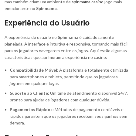
mas também criam um ambiente de
spinmama casino
jogo mais
emocionante no
Spinmama
.
Experiência do Usuário
A experiência do usuário no
Spinmama
é cuidadosamente
planejada. A interface é intuitiva e responsiva, tornando mais fácil
para os jogadores navegarem entre os jogos. Aqui estão algumas
características que aprimoram a experiência no casino:
Compatibilidade Móvel:
A plataforma é totalmente otimizada
para smartphones e tablets, permitindo que os jogadores
joguem em qualquer lugar.
Suporte ao Cliente:
Um time de atendimento disponível 24/7,
pronto para ajudar os jogadores com qualquer dúvida.
Pagamentos Rápidos:
Métodos de pagamento confiáveis e
rápidos garantem que os jogadores recebam seus ganhos sem
demora.